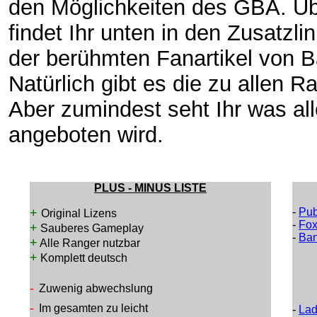
den Möglichkeiten des GBA. Ü
findet Ihr unten in den Zusatzlin
der berühmten Fanartikel von B
Natürlich gibt es die zu allen R
Aber zumindest seht Ihr was al
angeboten wird.
PLUS - MINUS LISTE
+
-
Pub
Original Lizens
-
Fox
+
Sauberes Gameplay
-
Ban
+
Alle Ranger nutzbar
+
Komplett deutsch
-
Zuwenig abwechslung
-
Im gesamten zu leicht
-
Lad