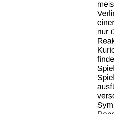
meis
Verl
eine
nur 
Reak
Kuri
find
Spie
Spie
ausf
vers
Symb