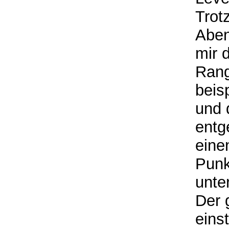
Trot
Aben
mir 
Rang
beis
und 
entg
eine
Punk
unte
Der 
eins