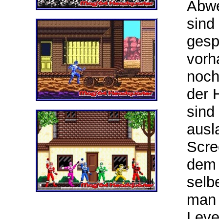
Abwe
sind
gesp
vorh
noch
der 
sind
ausl
Scre
dem 
selb
man 
Leve