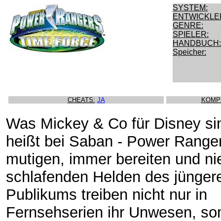
SYSTEM:
ENTWICKLE
GENRE:
SPIELER:
HANDBUCH:
Speicher:
CHEATS:
JA
KOMP
Was Mickey & Co für Disney si
heißt bei Saban - Power Ranger
mutigen, immer bereiten und ni
schlafenden Helden des jünger
Publikums treiben nicht nur in
Fernsehserien ihr Unwesen, son