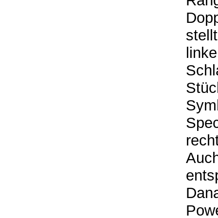
Rang
Dopp
stel
linke
Schl
Stück
Symb
Spec
rech
Auch
ents
Dana
Powe