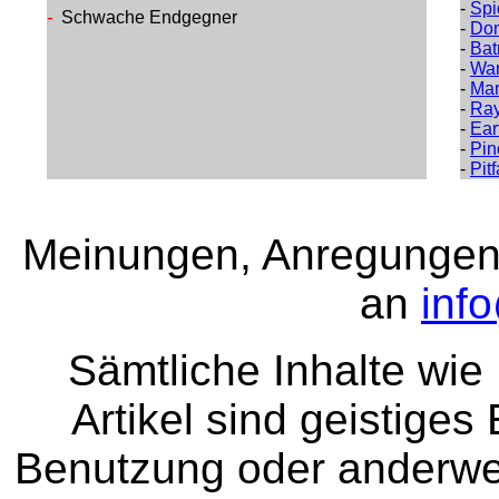
-
Spi
-
Schwache Endgegner
-
Don
-
Ba
-
War
-
Mar
-
Ra
-
Ear
-
Pin
-
Pit
Meinungen, Anregungen 
an
inf
Sämtliche Inhalte wie
Artikel sind geistige
Benutzung oder anderwei