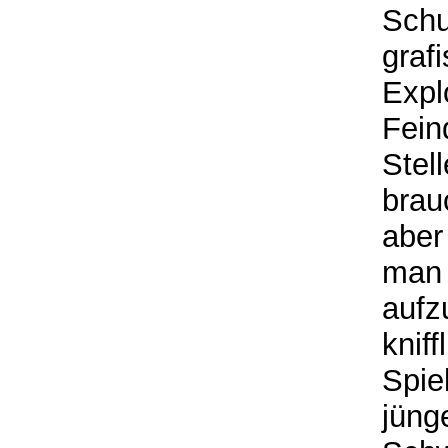
Schu
graf
Expl
Fein
Stel
brau
aber
man 
aufz
knif
Spie
jüng