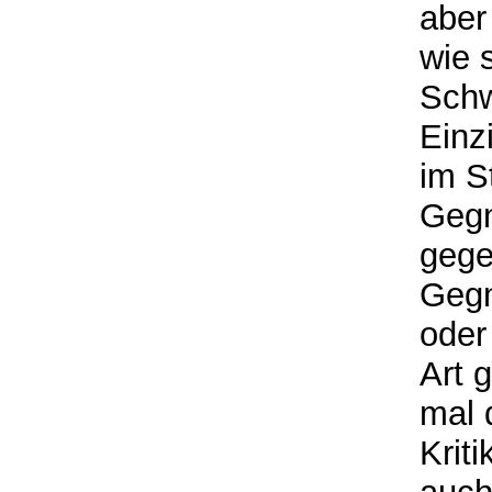
aber
wie 
Schw
Einz
im S
Gegn
gege
Gegn
oder
Art 
mal 
Krit