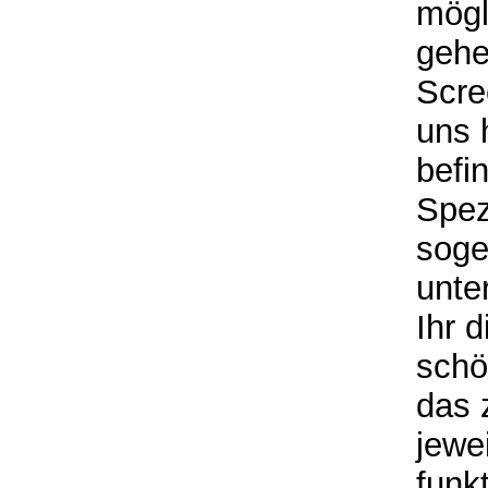
mögl
gehe
Scre
uns 
befi
Spez
soge
unter
Ihr 
schö
das 
jewe
funkt