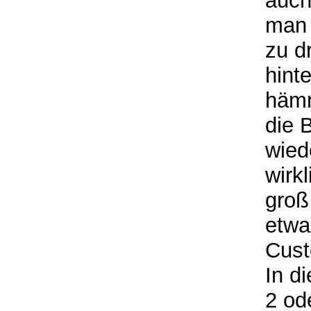
auch
man 
zu d
hint
hämm
die 
wied
wirk
groß
etwa
Cust
In d
2 od