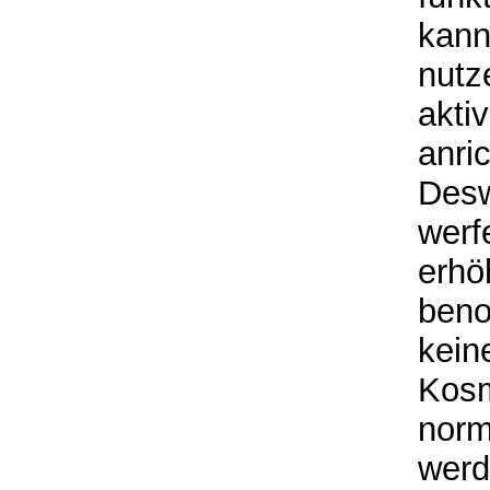
kann
nutz
akti
anri
Desw
werf
erhö
beno
kein
Kosm
norm
werd