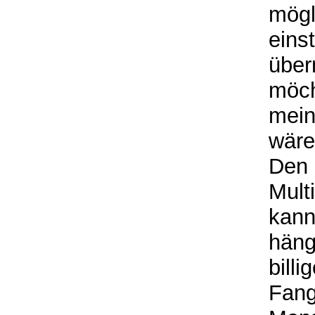
mögl
eins
über
möch
mein
wäre
Den 
Mult
kann
häng
bill
Fang