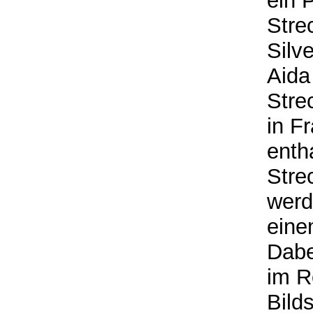
ein 
Stre
Silv
Aida
Stre
in F
enth
Stre
werd
eine
Dabe
im R
Bild