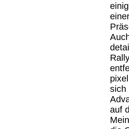
eini
eine
Präs
Auch
deta
Rall
entf
pixe
sich
Adva
auf 
Mein