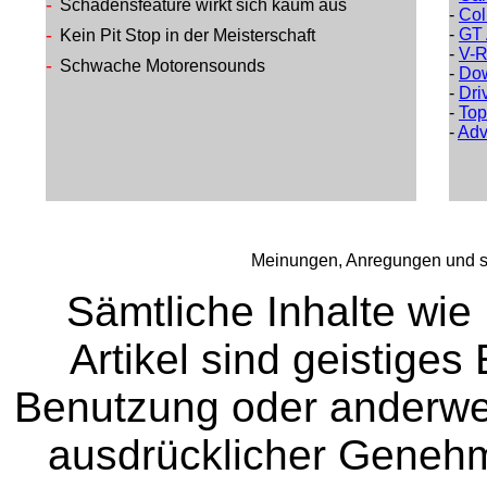
-
Schadensfeature wirkt sich kaum aus
-
Col
-
-
GT 
Kein Pit Stop in der Meisterschaft
-
V-R
-
Schwache Motorensounds
-
Dow
-
Dri
-
Top
-
Adv
Meinungen, Anregungen und so
Sämtliche Inhalte wie
Artikel sind geistige
Benutzung oder anderwei
ausdrücklicher Genehm