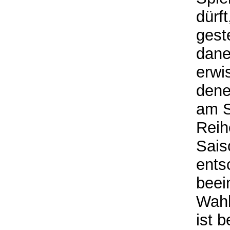
dürf
geste
dane
erwi
dene
am S
Reih
Sais
ents
beein
Wahl
ist 