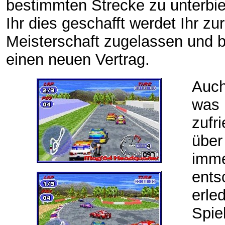
bestimmten Strecke zu unterbie
Ihr dies geschafft werdet Ihr zu
Meisterschaft zugelassen und
einen neuen Vertrag.
Auch
was 
zufr
über
imme
ents
erle
Spie