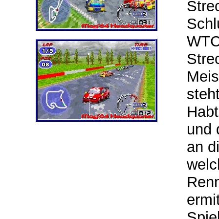
Stre
Schl
WTC 
Stre
Meis
steh
Habt
und 
an d
welc
Renn
ermi
Spie