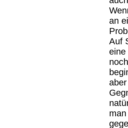
auch
Wenn
an e
Prob
Auf 
eine
noch
begi
aber
Gegn
natür
man 
gege