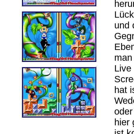
heru
Lück
und 
Gegn
Eben
man 
Live
Scre
hat 
Wede
oder
hier 
ist 