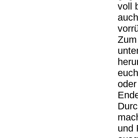
voll
auch
vorr
Zum 
unte
heru
euch
oder
Ende
Durc
mach
und 