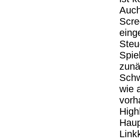
Auch
Scre
eing
Steu
Spie
zunä
Schw
wie 
vorh
High
Haup
Link