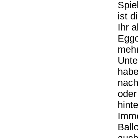
Spie
ist 
Ihr 
Eggo
mehr
Unte
habe
nach
oder
hint
Imme
Ball