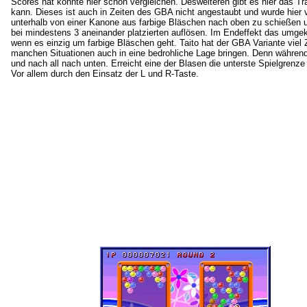
Scores hat könnte hier schön vergleichen. Desweiteren gibt es hier das 
kann. Dieses ist auch in Zeiten des GBA nicht angestaubt und wurde hier v
unterhalb von einer Kanone aus farbige Bläschen nach oben zu schießen un
bei mindestens 3 aneinander platzierten auflösen. Im Endeffekt das umgek
wenn es einzig um farbige Bläschen geht. Taito hat der GBA Variante viel Z
manchen Situationen auch in eine bedrohliche Lage bringen. Denn während 
und nach all nach unten. Erreicht eine der Blasen die unterste Spielgrenze 
Vor allem durch den Einsatz der L und R-Taste.