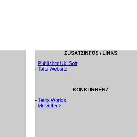
ZUSATZINFOS / LINKS
-
Publisher Ubi Soft
-
Taito Website
KONKURRENZ
-
Tetris Worlds
-
Mr.Driller 2