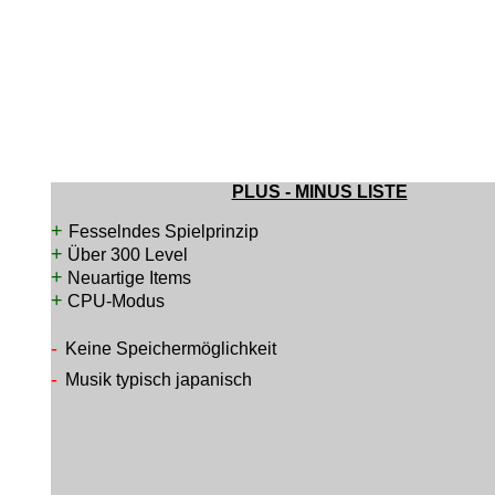
PLUS - MINUS LISTE
+
Fesselndes Spielprinzip
+
Über 300 Level
+
Neuartige Items
+
CPU-Modus
-
Keine Speichermöglichkeit
-
Musik typisch japanisch