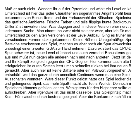
Muß er auch nicht. Wandert Ihr auf der Pyramide und wählt ein Level an k
Unterschied ist hier das jeder Charakter ein sogenanntes Angriffsprofil be
bekommen von Bonus Items und der Farbauswahl der Bläschen. Spielerisch 
das grafische Ambiente. Frische Farben und teils flippige bunte Backgrou
Driller 2 ist unverkennbar. Was dagegen auch in dieser Version eher nervt a
jedermans Sache. Man nimmt ihn zwar nicht so sehr wahr, aber ich für meine
Unterschied zu den alten Versionen ist der Level Aufbau. Ging es früher n
verschiedene Formen dazu gekommen. Kleine Röhren, Unregelmäßige Spiel
Bereiche erschweren das Spiel, machen es aber noch ein Spur abwechslungs
unbedingt einen zweiten GBA zur Hand nehmen. Dazu existiert das CPU-Du
Spur schwerer ist, neue Level offenbart und auch vermehrt Bonusitems geg
aus und müßt nun gegen alle anderen nach und nach antreten. Jetzt ist d
und Ihr kämpft zeitgleich gegen den CPU Gegner. Hier kommen auch alte 
erfolgreicher Ihr euren Screen leert umso schneller rücken bei ihm neuen 
gemacht. Aber auch hier ist keine Batterie oder ein Paßwort vorgesehen. A
entschärft wird das ganze durch unendlich Continues wenn man eine Spiel 
Ausschalten vonnöten. Wäre dieser Punkt gelöst hätte das Spiel locker die
und gelungenes Spiel, das mehr Spaß macht als Tetris Worlds. Dennoch 
Speichern könnens gefallen lassen. Wenigstens für den Highscore sollte
aufschreiben. Aber irgendwie ist das nicht dasselbe. Das Spielprinzip m
Kost. Für zwischendurch bestens geeignet. Aber die Konkurrenz schläft 