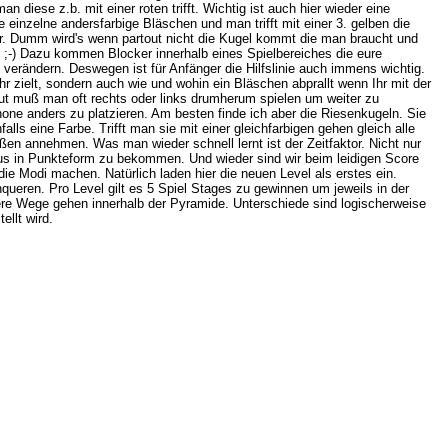
n diese z.b. mit einer roten trifft. Wichtig ist auch hier wieder eine
inzelne andersfarbige Bläschen und man trifft mit einer 3. gelben die
er. Dumm wird's wenn partout nicht die Kugel kommt die man braucht und
. ;-) Dazu kommen Blocker innerhalb eines Spielbereiches die eure
 verändern. Deswegen ist für Anfänger die Hilfslinie auch immens wichtig.
 Ihr zielt, sondern auch wie und wohin ein Bläschen abprallt wenn Ihr mit der
aut muß man oft rechts oder links drumherum spielen um weiter zu
e anders zu platzieren. Am besten finde ich aber die Riesenkugeln. Sie
ls eine Farbe. Trifft man sie mit einer gleichfarbigen gehen gleich alle
oßen annehmen. Was man wieder schnell lernt ist der Zeitfaktor. Nicht nur
s in Punkteform zu bekommen. Und wieder sind wir beim leidigen Score
e Modi machen. Natürlich laden hier die neuen Level als erstes ein.
queren. Pro Level gilt es 5 Spiel Stages zu gewinnen um jeweils in der
 Wege gehen innerhalb der Pyramide. Unterschiede sind logischerweise
ellt wird.