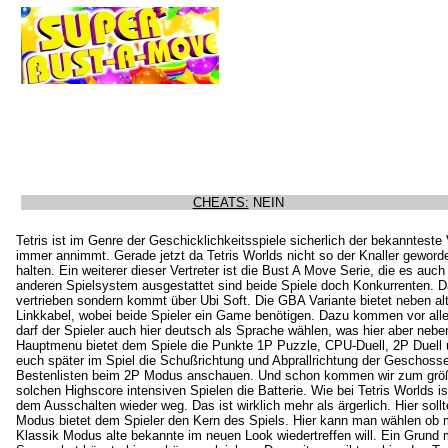
CHEATS:
NEIN
Tetris ist im Genre der Geschicklichkeitsspiele sicherlich der bekannteste 
immer annimmt. Gerade jetzt da Tetris Worlds nicht so der Knaller gewor
halten. Ein weiterer dieser Vertreter ist die Bust A Move Serie, die es auc
anderen Spielsystem ausgestattet sind beide Spiele doch Konkurrenten. Da
vertrieben sondern kommt über Ubi Soft. Die GBA Variante bietet neben a
Linkkabel, wobei beide Spieler ein Game benötigen. Dazu kommen vor alle
darf der Spieler auch hier deutsch als Sprache wählen, was hier aber neben
Hauptmenu bietet dem Spiele die Punkte 1P Puzzle, CPU-Duell, 2P Duell und 
euch später im Spiel die Schußrichtung und Abprallrichtung der Geschosse
Bestenlisten beim 2P Modus anschauen. Und schon kommen wir zum größt
solchen Highscore intensiven Spielen die Batterie. Wie bei Tetris Worlds i
dem Ausschalten wieder weg. Das ist wirklich mehr als ärgerlich. Hier sollt
Modus bietet dem Spieler den Kern des Spiels. Hier kann man wählen ob 
Klassik Modus alte bekannte im neuen Look wiedertreffen will. Ein Grund m