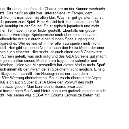
önnt Ihr dabei ebenfalls die Charaktere an der Kanone wechseln.
sitzt. Das heißt es gibt hier Unterschiede im Tempo, dem
kommt man aber mit allen klar. Was mir gut gefallen hat ist
nds passen zum Spiel. Eine Ähnlichkeit zum japanischen Mr.
ls beruhigt ist der Sound. Er ist typisch japanisch und nicht
n Teil habe ihn eher leider gestellt. Ebenfalls ein großer
ur durch Viereckige Spielbereiche nach oben sind nun viele
bereiche wie nur durch einen dünnen Spalt zugängliche
reicher. Wer es leid ist immer allein zu spielen muß nicht
ell. Hier gibt es neben Normal auch den Extra Mode, der eine
en euch einsetzt. Hier sucht Ihr euch einen der 8 Charaktere
er Screen geteilt, was sich aufgrund des GBA Screens gut macht
Eigenschaften dieses Modus zum tragen. Je schneller und
Bläschen Linien vor. Mir persönlich hat dieser Modus mehr Spaß
uch innerhalb der Pyramide ist Speichern nicht möglich. Einzig
Stage nicht schafft. Ein Neubeginn ist nur nach dem
 80er Wertung überschritten. So ist es ein überaus spaßiges
muß sich auch Super Bust A Move den Vorwurf des nicht
 es sowas geben. Man kann seine Scores zwar auch
acht immer noch Spaß und bietet nun auch grafisch ansprechende
nicht. Mal sehen was SEGA mit Colums Crowns zu bieten hat.