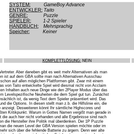
SYSTEM:
GameBoy Advance
ENTWICKLER:
Taito
GENRE:
Puzzle
SPIELER:
1-2 Spieler
HANDBUCH:
Mehrsprachig
Speicher:
Keiner
KOMPLETTLÖSUNG:
NEIN
Vertreter. Aber daneben gibt es weit mehr Alternativen als man
den ist auf dem GBA sollte man nach Alternativen Ausschau
h schon auf allen möglichen Plattformen gibt. Zwar mit einem
s von Taito entwickelte Spiel wird diesmal nicht von Acclaim
lten Inhalten auch neue Dinge wie den 2Player Modus über das
m Levelspezifische Neuheiten die dem Spiel gut tun. Zunächst
sächlich ist, da wenig Text dem Spieler präsentiert wird. Das
die Options. In diesen stellt man z.b. die Hilfslinie ein, die
 anzeigt. Desweiteren könnt Ihr sämtliche Highscores und
en Kritikpunkt. Warum in Gottes Namen vergißt man gerade in
st die auch hier nicht vorhanden und alle Ergebnisse sind nach
en die Hersteller ihre Politik mal überdenken. Der 1P Puzzle
man die neuen Level der GBA Version spielen möchte oder im
ehr sich über die fehlende Batterie zu ärgern. Denn wer alte