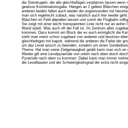
die Sternkugeln, die alle gleichfarbigen zerplatzen lassen wenn ma
gewisse Kombinationsgabe. Hängen an 2 gelben Bläschen einige e
anderen beiden fallen auch wieder die angrenzenden mit herunt
man sich regelrecht zubaut, was natürlich auch hier wieder geht
Bläschen im Feld abprallen lassen und somit die Flugbahn völlig
Sie zeigt mit einer leicht transparenten Linie nicht nur an wohin
Wand spielt. Was auch oft der Fall ist. Im Zentrum alles zugeb
kommen. Dazu kommt ein Block der es euch ermöglicht die Kanon
sieht man meist schon zugebaut von anderen und besitzen ebenfal
gleichfarbigen mit kaputt, während die anderen die Farbe der gr
um das Level ansich zu beenden, sondern um einen Sonderbonu
Thema. Hat man seine Zielgenauigkeit geübt kann man sich an di
Wieder gilt eine Levelpyramide von unten nach oben durch durch
Pyramide nach oben zu kommen. Dabei kann man immer mehrere
die Levelbauten und der Schwierigkeitsgrad der extra nicht eingst