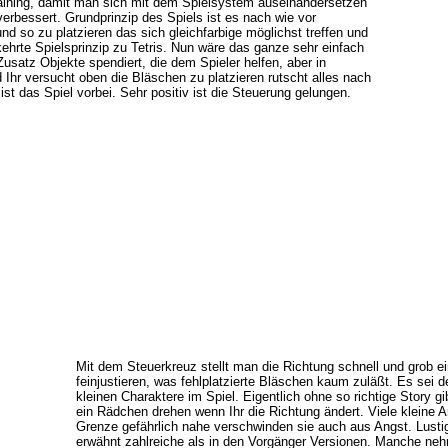
Training, damit man sich mit dem Spielsystem auseinandersetzen
erbessert. Grundprinzip des Spiels ist es nach wie vor
d so zu platzieren das sich gleichfarbige möglichst treffen und
ehrte Spielsprinzip zu Tetris. Nun wäre das ganze sehr einfach
usatz Objekte spendiert, die dem Spieler helfen, aber in
Ihr versucht oben die Bläschen zu platzieren rutscht alles nach
ist das Spiel vorbei. Sehr positiv ist die Steuerung gelungen.
Mit dem Steuerkreuz stellt man die Richtung schnell und grob 
feinjustieren, was fehlplatzierte Bläschen kaum zuläßt. Es sei de
kleinen Charaktere im Spiel. Eigentlich ohne so richtige Story 
ein Rädchen drehen wenn Ihr die Richtung ändert. Viele kleine
Grenze gefährlich nahe verschwinden sie auch aus Angst. Lusti
erwähnt zahlreiche als in den Vorgänger Versionen. Manche ne