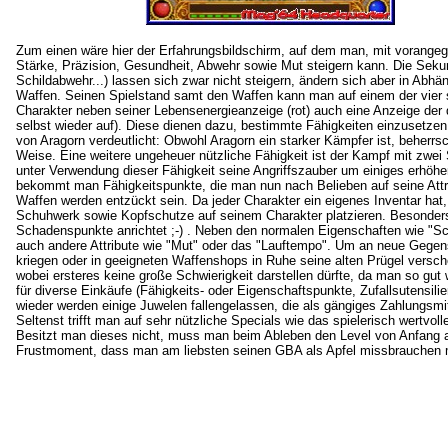
Zum einen wäre hier der Erfahrungsbildschirm, auf dem man, mit vorangeg
Stärke, Präzision, Gesundheit, Abwehr sowie Mut steigern kann. Die Seku
Schildabwehr...) lassen sich zwar nicht steigern, ändern sich aber in Ab
Waffen. Seinen Spielstand samt den Waffen kann man auf einem der vier sp
Charakter neben seiner Lebensenergieanzeige (rot) auch eine Anzeige der d
selbst wieder auf). Diese dienen dazu, bestimmte Fähigkeiten einzusetzen
von Aragorn verdeutlicht: Obwohl Aragorn ein starker Kämpfer ist, beherrsc
Weise. Eine weitere ungeheuer nützliche Fähigkeit ist der Kampf mit zwei
unter Verwendung dieser Fähigkeit seine Angriffszauber um einiges erhöhen
bekommt man Fähigkeitspunkte, die man nun nach Belieben auf seine Attri
Waffen werden entzückt sein. Da jeder Charakter ein eigenes Inventar ha
Schuhwerk sowie Kopfschutze auf seinem Charakter platzieren. Besonders
Schadenspunkte anrichtet ;-) . Neben den normalen Eigenschaften wie "S
auch andere Attribute wie "Mut" oder das "Lauftempo". Um an neue Gege
kriegen oder in geeigneten Waffenshops in Ruhe seine alten Prügel vers
wobei ersteres keine große Schwierigkeit darstellen dürfte, da man so gut w
für diverse Einkäufe (Fähigkeits- oder Eigenschaftspunkte, Zufallsutensili
wieder werden einige Juwelen fallengelassen, die als gängiges Zahlungsm
Seltenst trifft man auf sehr nützliche Specials wie das spielerisch wertvo
Besitzt man dieses nicht, muss man beim Ableben den Level von Anfang an
Frustmoment, dass man am liebsten seinen GBA als Apfel missbrauchen mö