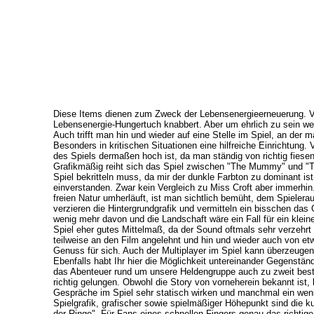
Diese Items dienen zum Zweck der Lebensenergieerneuerung. Vo
Lebensenergie-Hungertuch knabbert. Aber um ehrlich zu sein weiß
Auch trifft man hin und wieder auf eine Stelle im Spiel, an de
Besonders in kritischen Situationen eine hilfreiche Einrichtung. 
des Spiels dermaßen hoch ist, da man ständig von richtig fies
Grafikmäßig reiht sich das Spiel zwischen "The Mummy" und "To
Spiel bekritteln muss, da mir der dunkle Farbton zu dominant is
einverstanden. Zwar kein Vergleich zu Miss Croft aber immerhin.
freien Natur umherläuft, ist man sichtlich bemüht, dem Spiele
verzieren die Hintergrundgrafik und vermitteln ein bisschen da
wenig mehr davon und die Landschaft wäre ein Fall für ein klein
Spiel eher gutes Mittelmaß, da der Sound oftmals sehr verzehrt
teilweise an den Film angelehnt und hin und wieder auch von e
Genuss für sich. Auch der Multiplayer im Spiel kann überzeug
Ebenfalls habt Ihr hier die Möglichkeit untereinander Gegenstä
das Abenteuer rund um unsere Heldengruppe auch zu zweit best
richtig gelungen. Obwohl die Story von vorneherein bekannt ist, 
Gespräche im Spiel sehr statisch wirken und manchmal ein wen
Spielgrafik, grafischer sowie spielmäßiger Höhepunkt sind die
der Ringe". Für Fans eines schnellen Fingers genau das richtige,