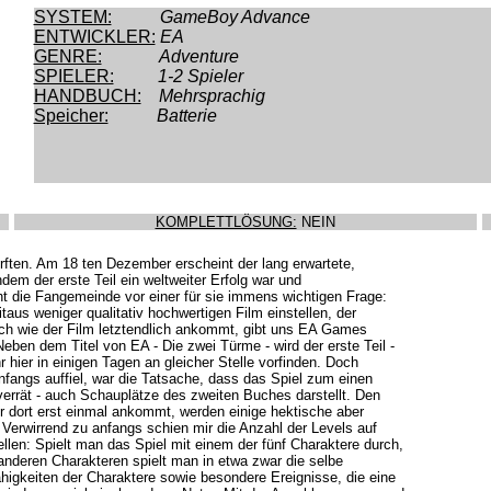
SYSTEM:
GameBoy Advance
ENTWICKLER:
EA
GENRE:
Adventure
SPIELER:
1-2 Spieler
HANDBUCH:
Mehrsprachig
Speicher:
Batterie
KOMPLETTLÖSUNG:
NEIN
dürften. Am 18 ten Dezember erscheint der lang erwartete,
dem der erste Teil ein weltweiter Erfolg war und
t die Fangemeinde vor einer für sie immens wichtigen Frage:
itaus weniger qualitativ hochwertigen Film einstellen, der
eich wie der Film letztendlich ankommt, gibt uns EA Games
en dem Titel von EA - Die zwei Türme - wird der erste Teil -
hier in einigen Tagen an gleicher Stelle vorfinden. Doch
nfangs auffiel, war die Tatsache, dass das Spiel zum einen
verrät - auch Schauplätze des zweiten Buches darstellt. Den
r dort erst einmal ankommt, werden einige hektische aber
Verwirrend zu anfangs schien mir die Anzahl der Levels auf
len: Spielt man das Spiel mit einem der fünf Charaktere durch,
anderen Charakteren spielt man in etwa zwar die selbe
Fähigkeiten der Charaktere sowie besondere Ereignisse, die eine