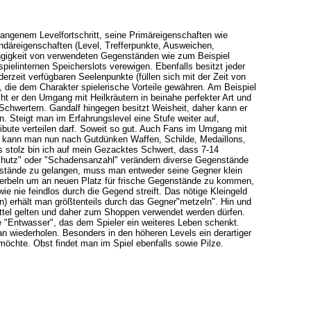
angenem Levelfortschritt, seine Primäreigenschaften wie
ndäreigenschaften (Level, Trefferpunkte, Ausweichen,
hängigkeit von verwendeten Gegenständen wie zum Beispiel
ielinternen Speicherslots verewigen. Ebenfalls besitzt jeder
erzeit verfügbaren Seelenpunkte (füllen sich mit der Zeit von
, die dem Charakter spielerische Vorteile gewähren. Am Beispiel
ht er den Umgang mit Heilkräutern in beinahe perfekter Art und
 Schwertern. Gandalf hingegen besitzt Weisheit, daher kann er
. Steigt man im Erfahrungslevel eine Stufe weiter auf,
bute verteilen darf. Soweit so gut. Auch Fans im Umgang mit
t, kann man nun nach Gutdünken Waffen, Schilde, Medaillons,
 stolz bin ich auf mein Gezacktes Schwert, dass 7-14
chutz" oder "Schadensanzahl" verändern diverse Gegenstände
nstände zu gelangen, muss man entweder seine Gegner klein
cherbeln um an neuen Platz für frische Gegenstände zu kommen,
ie nie feindlos durch die Gegend streift. Das nötige Kleingeld
en) erhält man größtenteils durch das Gegner"metzeln". Hin und
ittel gelten und daher zum Shoppen verwendet werden dürfen.
lle "Entwasser", das dem Spieler ein weiteres Leben schenkt.
 wiederholen. Besonders in den höheren Levels ein derartiger
chte. Obst findet man im Spiel ebenfalls sowie Pilze.