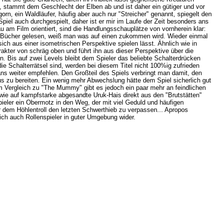
stammt dem Geschlecht der Elben ab und ist daher ein gütiger und vor
orn, ein Waldläufer, häufig aber auch nur "Streicher" genannt, spiegelt den
piel auch durchgespielt, daher ist er mir im Laufe der Zeit besonders ans
am Film orientiert, sind die Handlungsschauplätze von vornherein klar:
e Bücher gelesen, weiß man was auf einen zukommen wird. Wieder einmal
r sich aus einer isometrischen Perspektive spielen lässt. Ähnlich wie in
ter von schräg oben und führt ihn aus dieser Perspektive über die
nn. Bis auf zwei Levels bleibt dem Spieler das beliebte Schalterdrücken
die Schalterrätsel sind, werden bei diesem Titel nicht 100%ig zufrieden
ans weiter empfehlen. Den Großteil des Spiels verbringt man damit, den
 zu bereiten. Ein wenig mehr Abwechslung hätte dem Spiel sicherlich gut
im Vergleich zu "The Mummy" gibt es jedoch ein paar mehr an feindlichen
owie auf kampfstarke abgesandte Uruk-Hais direkt aus den "Brutstätten"
ieler ein Obermotz in den Weg, der mit viel Geduld und häufigen
 dem Höhlentroll den letzten Schwerthieb zu verpassen... Apropos
sich auch Rollenspieler in guter Umgebung wider.