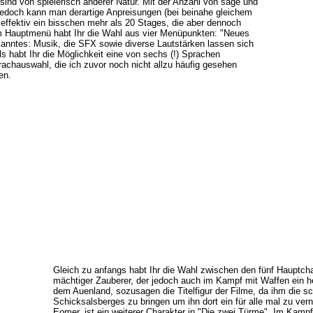
ind von spielerisch anderer Natur. Mit der Anzahl von sage und
jedoch kann man derartige Anpreisungen (bei beinahe gleichem
 effektiv ein bisschen mehr als 20 Stages, die aber dennoch
Im Hauptmenü habt Ihr die Wahl aus vier Menüpunkten: "Neues
ekanntes: Musik, die SFX sowie diverse Lautstärken lassen sich
ls habt Ihr die Möglichkeit eine von sechs (!) Sprachen
achauswahl, die ich zuvor noch nicht allzu häufig gesehen
en.
Gleich zu anfangs habt Ihr die Wahl zwischen den fünf Hauptcha
mächtiger Zauberer, der jedoch auch im Kampf mit Waffen ein herv
dem Auenland, sozusagen die Titelfigur der Filme, da ihm die s
Schicksalsberges zu bringen um ihn dort ein für alle mal zu ve
Eomer, ist ein weiterer Charakter in "Die zwei Türme". Im Kampf 