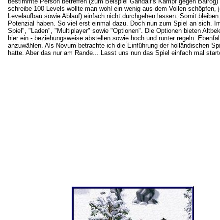
bestimmte Person betreffen (zum Beispiel Gandalf's Kampf gegen Balrog) s
schreibe 100 Levels wollte man wohl ein wenig aus dem Vollen schöpfen, 
Levelaufbau sowie Ablauf) einfach nicht durchgehen lassen. Somit bleiben
Potenzial haben. So viel erst einmal dazu. Doch nun zum Spiel an sich. 
Spiel", "Laden", "Multiplayer" sowie "Optionen". Die Optionen bieten Altb
hier ein - beziehungsweise abstellen sowie hoch und runter regeln. Ebenfal
anzuwählen. Als Novum betrachte ich die Einführung der holländischen Spr
hatte. Aber das nur am Rande... Lasst uns nun das Spiel einfach mal start