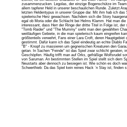
zusammenzucken. Legolas, der einzige Bogenschütze im Team, 
allem tapferer Held in unserer beschaulichen Runde. Zuletzt Arag
letzten Heldentypus in unserer Gruppe dar. Mit ihm hab ich das S
spielerische Herz gewachsen. Nachdem sich die Story haargenau 
egal ob Moria oder die Schlacht bei Helms Klamm. Hat man di
interessant, dass Herr der Ringe der dritte Titel in Folge ist, de
"Tomb Raider" und "The Mummy" sieht man den gewählten Charak
weitläufigen Gebiete, in die man spielerisch kaum eingreifen ka
größtenteils verwehrt, Fans einer Lara Croft, deren Hauptgebiet 
gestimmt. Dafür kann ich das Spiel eindeutig an echte Diablo F
"B" - Knopf zu massieren um gegnerischen Kreaturen den Garaus
getan. In Sachen "Feinde" ist das Spiel zwar schlicht geraten, 
Geschöpfen. Häufig trifft man auf Orks, gefräßige Wolfsrudel s
von Saruman. An bestimmten Stellen im Spiel stellt sich dem Sp
Neustarts aber dennoch zu besiegen ist. Wie schön es doch war
Schwerthieb: Da das Spiel kein reines Hack `n Slay ist, finden 