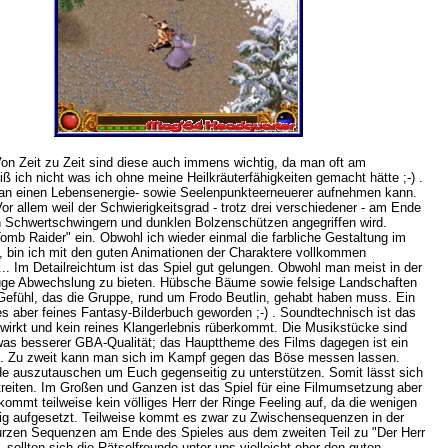
n Zeit zu Zeit sind diese auch immens wichtig, da man oft am
 ich nicht was ich ohne meine Heilkräuterfähigkeiten gemacht hätte ;-) .
r man einen Lebensenergie- sowie Seelenpunkteerneuerer aufnehmen kann.
Vor allem weil der Schwierigkeitsgrad - trotz drei verschiedener - am Ende
en Schwertschwingern und dunklen Bolzenschützen angegriffen wird.
mb Raider" ein. Obwohl ich wieder einmal die farbliche Gestaltung im
t, bin ich mit den guten Animationen der Charaktere vollkommen
.. Im Detailreichtum ist das Spiel gut gelungen. Obwohl man meist in der
rauge Abwechslung zu bieten. Hübsche Bäume sowie felsige Landschaften
s Gefühl, das die Gruppe, rund um Frodo Beutlin, gehabt haben muss. Ein
es aber feines Fantasy-Bilderbuch geworden ;-) . Soundtechnisch ist das
 wirkt und kein reines Klangerlebnis rüberkommt. Die Musikstücke sind
twas besserer GBA-Qualität; das Haupttheme des Films dagegen ist ein
en. Zu zweit kann man sich im Kampf gegen das Böse messen lassen.
nde auszutauschen um Euch gegenseitig zu unterstützen. Somit lässt sich
reiten. Im Großen und Ganzen ist das Spiel für eine Filmumsetzung aber
kommt teilweise kein völliges Herr der Ringe Feeling auf, da die wenigen
ig aufgesetzt. Teilweise kommt es zwar zu Zwischensequenzen in der
 kurzen Sequenzen am Ende des Spieles aus dem zweiten Teil zu "Der Herr
 sollten sich die Rätselfreunde unter uns vielleicht eher den guten