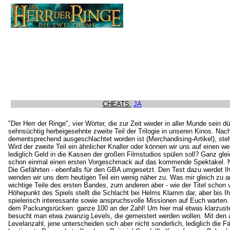
CHEATS:
JA
"Der Herr der Ringe", vier Wörter, die zur Zeit wieder in aller Munde sein 
sehnsüchtig herbeigesehnte zweite Teil der Trilogie in unseren Kinos. Nach
dementsprechend ausgeschlachtet worden ist (Merchandising-Artikel), steh
Wird der zweite Teil ein ähnlicher Knaller oder können wir uns auf einen we
lediglich Geld in die Kassen der großen Filmstudios spülen soll? Ganz gl
schon einmal einen ersten Vorgeschmack auf das kommende Spektakel. Neb
Die Gefährten - ebenfalls für den GBA umgesetzt. Den Test dazu werdet Ihr 
wenden wir uns dem heutigen Teil ein wenig näher zu. Was mir gleich zu a
wichtige Teile des ersten Bandes, zum anderen aber - wie der Titel schon 
Höhepunkt des Spiels stellt die Schlacht bei Helms Klamm dar, aber bis Ih
spielerisch interessante sowie anspruchsvolle Missionen auf Euch warten. 
dem Packungsrücken: ganze 100 an der Zahl! Um hier mal etwas klarzustel
besucht man etwa zwanzig Levels, die gemeistert werden wollen. Mit den 
Levelanzahl, jene unterscheiden sich aber nicht sonderlich, lediglich die 