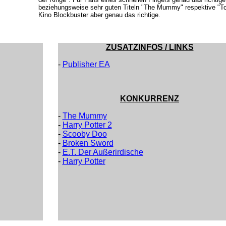
beziehungsweise sehr guten Titeln "The Mummy" respektive "T
Kino Blockbuster aber genau das richtige.
ZUSATZINFOS / LINKS
-
Publisher EA
KONKURRENZ
-
The Mummy
-
Harry Potter 2
-
Scooby Doo
-
Broken Sword
-
E.T. Der Außerirdische
-
Harry Potter