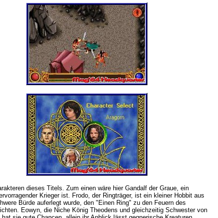
rakteren dieses Titels. Zum einen wäre hier Gandalf der Graue, ein
orragender Krieger ist. Frodo, der Ringträger, ist ein kleiner Hobbit aus
chwere Bürde auferlegt wurde, den "Einen Ring" zu den Feuern des
rnichten. Eowyn, die Niche König Theodens und gleichzeitig Schwester von
hat sie gute Chancen, allein ihr Anblick lässt gegnerische Kreaturen