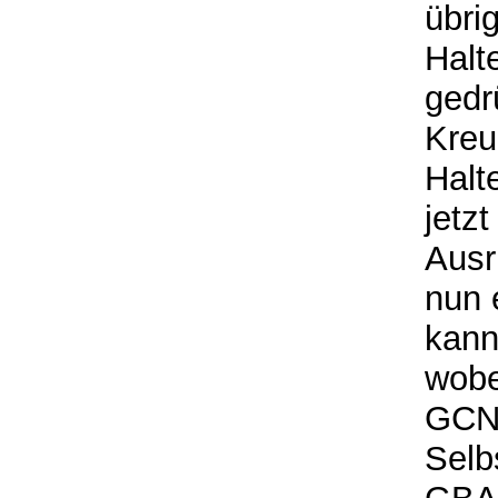
übri
Halt
gedr
Kreu
Halt
jetz
Ausr
nun 
kann
wobe
GCN 
Selb