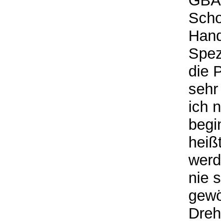
GBA 
Scho
Hand
Spez
die 
sehr
ich 
begi
heiß
werd
nie s
gewö
Dreh