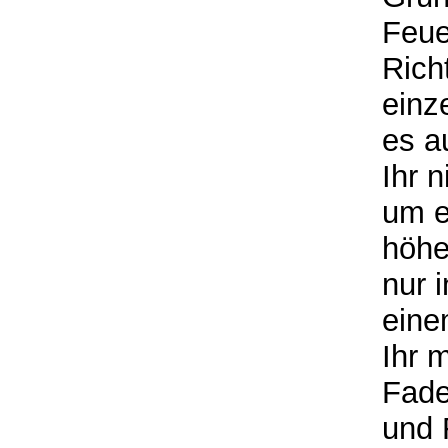
Feue
Rich
einz
es a
Ihr 
um e
höhe
nur 
eine
Ihr 
Fade
und 