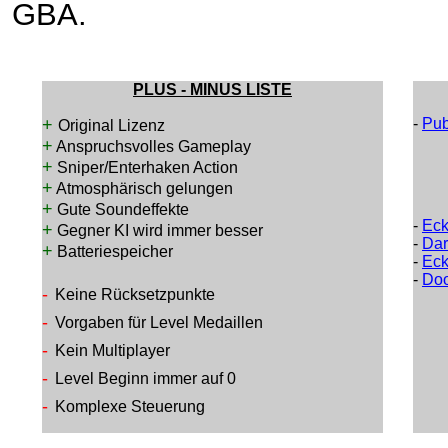
GBA.
PLUS - MINUS LISTE
+
-
Pub
Original Lizenz
+
Anspruchsvolles Gameplay
+
Sniper/Enterhaken Action
+
Atmosphärisch gelungen
+
Gute Soundeffekte
-
Eck
+
Gegner KI wird immer besser
-
Dar
+
Batteriespeicher
-
Eck
-
Do
-
Keine Rücksetzpunkte
-
Vorgaben für Level Medaillen
-
Kein Multiplayer
-
Level Beginn immer auf 0
-
Komplexe Steuerung