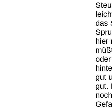
Steu
leic
das 
Spru
hier
müßt
oder
hint
gut 
gut.
noch
Gefa