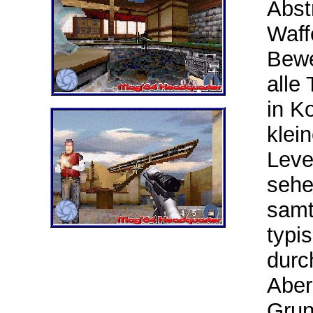
Abst
Waff
Bewe
alle
in K
klei
Leve
sehe
samt
typi
durc
Aber
Grun