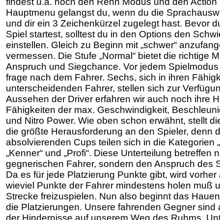
findest u.a. noch den Renn Modus und den Actio
Hauptmenu gelangst du, wenn du die Sprachauswah
und dir ein 3 Zeichenkürzel zugelegt hast. Bevor 
Spiel startest, solltest du in den Options den Schwi
einstellen. Gleich zu Beginn mit „schwer“ anzufang
vermessen. Die Stufe „Normal“ bietet die richtige 
Anspruch und Siegchance. Vor jedem Spielmodus st
frage nach dem Fahrer. Sechs, sich in ihren Fähig
unterscheidenden Fahrer, stellen sich zur Verfüg
Aussehen der Driver erfahren wir auch noch ihre H
Fähigkeiten der max. Geschwindigkeit, Beschleun
und Nitro Power. Wie oben schon erwähnt, stellt di
die größte Herausforderung an den Spieler, denn d
absolvierenden Cups teilen sich in die Kategorien 
„Kenner“ und „Profi“. Diese Unterteilung betreffen n
gegnerischen Fahrer, sondern den Anspruch des St
Da es für jede Platzierung Punkte gibt, wird vorher
wieviel Punkte der Fahrer mindestens holen muß 
Strecke freizuspielen. Nun also beginnt das Hau
die Platzierungen. Unsere fahrenden Gegner sind ab
der Hindernisse auf unserem Weg des Ruhms. Unt