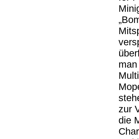
Mini
„Bom
Mits
vers
über
man 
Mult
Mope
steh
zur 
die 
Char