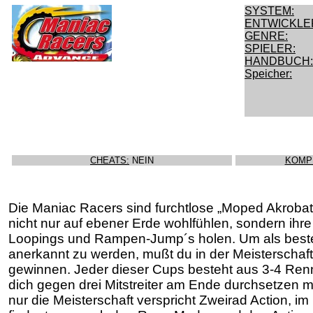
SYSTEM:
ENTWICKLE
GENRE:
SPIELER:
HANDBUCH:
Speicher:
CHEATS:
NEIN
KOMP
Die Maniac Racers sind furchtlose „Moped Akrobate
nicht nur auf ebener Erde wohlfühlen, sondern ihre
Loopings und Rampen-Jump´s holen. Um als best
anerkannt zu werden, mußt du in der Meisterschaft
gewinnen. Jeder dieser Cups besteht aus 3-4 Ren
dich gegen drei Mitstreiter am Ende durchsetzen m
nur die Meisterschaft verspricht Zweirad Action, 