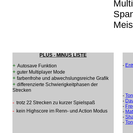
Mult
Span
Meis
PLUS - MINUS LISTE
+
-
Ent
Autosave Funktion
+
guter Multiplayer Mode
+
farbenfrohe und abwechslungsreiche Grafik
+
differenzierte Schwierigkeitphasen der
Strecken
-
Ton
-
Dav
-
trotz 22 Strecken zu kurzer Spielspaß
-
Fre
-
kein Highscore im Renn- und Action Modus
-
Mat
-
Sha
-
Ton