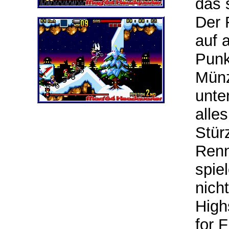
das 
Der 
auf 
Punk
Münz
unte
alle
Stür
Renn
spie
nicht
High
for 