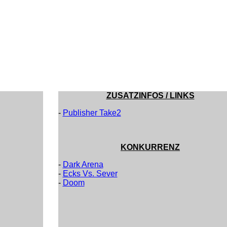
ZUSATZINFOS / LINKS
-
Publisher Take2
KONKURRENZ
-
Dark Arena
-
Ecks Vs. Sever
-
Doom