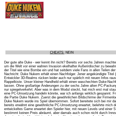
CHEATS:
NEIN
Der gute alte Duke - wer kennt ihn nicht? Bereits vor sechs Jahren machte
um die Welt vor einer wahren Invasion ekelhafter Außerirdischer zu bewa
der Titel wie eine Bombe ein und hat seitdem viele Fans in allen Teilen der
Nachricht: Duke Nukem erhält einen Nachfolger. Jener angekündigte Titel 
Entwickler 3D-Realms rücken leider auch nur spärlich mit neuen Infos raus
Rappelkiste. Unser kleiner Handheld erhält einen waschechten Duke-Nachf
lassen. Ohne großartige Änderungen zu der sechs Jahre alten PC-Packung
nur spiegelverkehrt. Aber was in dem Modul steckt, hat mich erst mal sta
eine PC-Umsetzung handeln könnte, war ich anfangs wirklich gespannt. F
die Partie Duke Nukem. Zuerst die gewöhnlichen Bildschirme der Firmenl
Duke Nukem wurde ins Spiel übernommen. Sofort bereitete sich bei mir d
bereits erwähnt eine gewöhnliche PC-Umsetzung erwartet, belehrte mich der
entwickeltes Game erwartet den Spieler hier, mit neuen Levels und einer 
bestimmt keinen Preis abräumt, aber damals auch schon nicht durch Innov