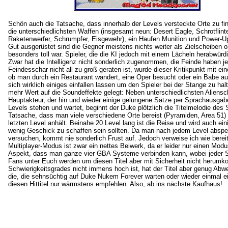
Schön auch die Tatsache, dass innerhalb der Levels versteckte Orte zu find
die unterschiedlichsten Waffen (insgesamt neun: Desert Eagle, Schrotflin
Raketenwerfer, Schrumpfer, Eisgewehr), ein Haufen Munition und Power-U
Gut ausgerüstet sind die Gegner meistens nichts weiter als Zielscheiben 
besonders toll war. Spieler, die die KI jedoch mit einem Lächeln herabwürd
Zwar hat die Intelligenz nicht sonderlich zugenommen, die Feinde haben j
Feindesschar nicht all zu groß geraten ist, wurde dieser Kritikpunkt mit e
ob man durch ein Restaurant wandert, eine Oper besucht oder ein Babe au
sich wirklich einiges einfallen lassen um den Spieler bei der Stange zu hal
mehr Wert auf die Soundeffekte gelegt: Neben unterschiedlichsten Aliensc
Hauptakteur, der hin und wieder einige gelungene Sätze per Sprachausgabe 
Levels stehen und wartet, beginnt der Duke plötzlich die Titelmelodie des
Tatsache, dass man viele verschiedene Orte bereist (Pyramiden, Area 51)
letzten Level anhält. Beinahe 20 Level lang ist die Reise und wird auch e
wenig Geschick zu schaffen sein sollten. Da man nach jedem Level abspei
versuchen, kommt nie sonderlich Frust auf. Jedoch verweise ich wie bereit
Multiplayer-Modus ist zwar ein nettes Beiwerk, da er leider nur einen Modus
Aspekt, dass man ganze vier GBA Systeme verbinden kann, wobei jeder Sp
Fans unter Euch werden um diesen Titel aber mit Sicherheit nicht herumk
Schwierigkeitsgrades nicht immens hoch ist, hat der Titel aber genug Abw
die, die sehnsüchtig auf Duke Nukem Forever warten oder wieder einmal e
diesen Hittitel nur wärmstens empfehlen. Also, ab ins nächste Kaufhaus!