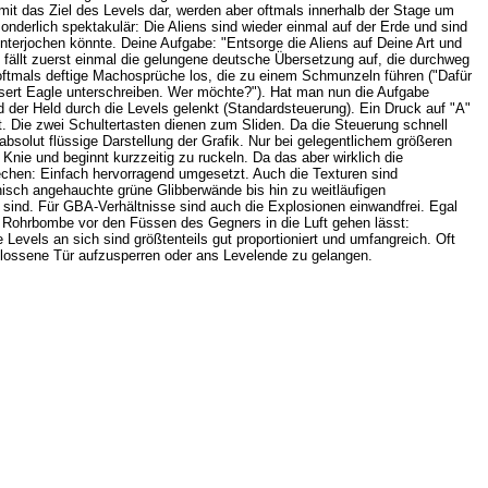
t das Ziel des Levels dar, werden aber oftmals innerhalb der Stage um
sonderlich spektakulär: Die Aliens sind wieder einmal auf der Erde und sind
terjochen könnte. Deine Aufgabe: "Entsorge die Aliens auf Deine Art und
g fällt zuerst einmal die gelungene deutsche Übersetzung auf, die durchweg
 oftmals deftige Machosprüche los, die zu einem Schmunzeln führen ("Dafür
sert Eagle unterschreiben. Wer möchte?"). Hat man nun die Aufgabe
der Held durch die Levels gelenkt (Standardsteuerung). Ein Druck auf "A"
rt. Die zwei Schultertasten dienen zum Sliden. Da die Steuerung schnell
e absolut flüssige Darstellung der Grafik. Nur bei gelegentlichem größeren
ie und beginnt kurzzeitig zu ruckeln. Da das aber wirklich die
chen: Einfach hervorragend umgesetzt. Auch die Texturen sind
nisch angehauchte grüne Glibberwände bis hin zu weitläufigen
sind. Für GBA-Verhältnisse sind auch die Explosionen einwandfrei. Egal
 Rohrbombe vor den Füssen des Gegners in die Luft gehen lässt:
Levels an sich sind größtenteils gut proportioniert und umfangreich. Oft
lossene Tür aufzusperren oder ans Levelende zu gelangen.