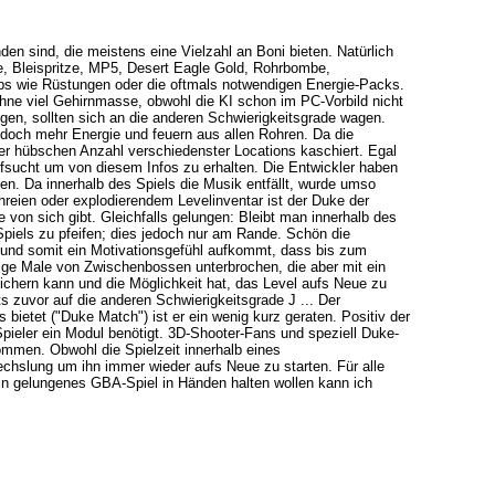
en sind, die meistens eine Vielzahl an Boni bieten. Natürlich
te, Bleispritze, MP5, Desert Eagle Gold, Rohrbombe,
ps wie Rüstungen oder die oftmals notwendigen Energie-Packs.
ohne viel Gehirnmasse, obwohl die KI schon im PC-Vorbild nicht
igen, sollten sich an die anderen Schwierigkeitsgrade wagen.
edoch mehr Energie und feuern aus allen Rohren. Da die
iner hübschen Anzahl verschiedenster Locations kaschiert. Egal
fsucht um von diesem Infos zu erhalten. Die Entwickler haben
ten. Da innerhalb des Spiels die Musik entfällt, wurde umso
hreien oder explodierendem Levelinventar ist der Duke der
von sich gibt. Gleichfalls gelungen: Bleibt man innerhalb des
 Spiels zu pfeifen; dies jedoch nur am Rande. Schön die
 und somit ein Motivationsgefühl aufkommt, dass bis zum
inige Male von Zwischenbossen unterbrochen, die aber mit ein
chern kann und die Möglichkeit hat, das Level aufs Neue zu
s zuvor auf die anderen Schwierigkeitsgrade J ... Der
 bietet ("Duke Match") ist er ein wenig kurz geraten. Positiv der
ieler ein Modul benötigt. 3D-Shooter-Fans und speziell Duke-
ommen. Obwohl die Spielzeit innerhalb eines
echslung um ihn immer wieder aufs Neue zu starten. Für alle
in gelungenes GBA-Spiel in Händen halten wollen kann ich