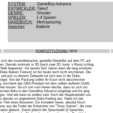
SYSTEM:
GameBoy Advance
ENTWICKLER:
Take2
GENRE:
Shooter
SPIELER:
1-4 Spieler
HANDBUCH:
Mehrsprachig
Speicher:
Batterie
KOMPLETTLÖSUNG:
NEIN
 sich der muskelbekackte, gewiefte Alienkiller auf dem PC auf,
hren. Damals erstmals in 3D (nach zwei 2D Jump `n Runs) schlug
 Welt begeistert. Vor bereits fünf Jahren dann die lang ersehnte
(Duke Nukem Forever) ist bis heute noch nicht erschienen. Die
 und just zu diesem Zeitpunkt tut sich was in der Duke-
olger. Von der Packung solltet Ihr Euch nicht abschrecken
, erscheint das GBA-Pendant mit dem selben äußeren Outfit,
unen lassen. Da ich von vorn herein dachte, dass es sich um
rischen Akku in den GameBoy Advance eingelegt und los ging
ogos. Und wie kann es anders sein: Auch die Hauptmelodie von
as damals so angenehme Duke-Feeling aus. Hatte ich wie
 Titel eines Besseren. Ein komplett neues, absolut frisch
Story aus der Feder der Entwickler von "Torus Games", die zwar
ation glänzte. Zuerst jedoch die Sprachwahl (4 Sprachen,