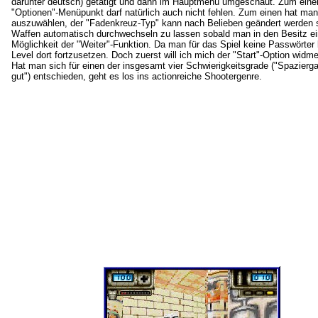
darunter deutsch) getätigt und dann im Hauptmenü umgeschaut. Zum einen
"Optionen"-Menüpunkt darf natürlich auch nicht fehlen. Zum einen hat man
auszuwählen, der "Fadenkreuz-Typ" kann nach Belieben geändert werden so
Waffen automatisch durchwechseln zu lassen sobald man in den Besitz 
Möglichkeit der "Weiter"-Funktion. Da man für das Spiel keine Passwörter 
Level dort fortzusetzen. Doch zuerst will ich mich der "Start"-Option wid
Hat man sich für einen der insgesamt vier Schwierigkeitsgrade ("Spazierga
gut") entschieden, geht es los ins actionreiche Shootergenre.