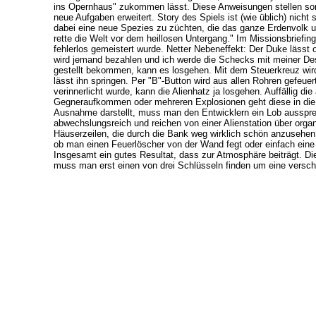
ins Opernhaus" zukommen lässt. Diese Anweisungen stellen somi
neue Aufgaben erweitert. Story des Spiels ist (wie üblich) nicht 
dabei eine neue Spezies zu züchten, die das ganze Erdenvolk un
rette die Welt vor dem heillosen Untergang." Im Missionsbriefin
fehlerlos gemeistert wurde. Netter Nebeneffekt: Der Duke lässt
wird jemand bezahlen und ich werde die Schecks mit meiner De
gestellt bekommen, kann es losgehen. Mit dem Steuerkreuz wird 
lässt ihn springen. Per "B"-Button wird aus allen Rohren gefeue
verinnerlicht wurde, kann die Alienhatz ja losgehen. Auffällig di
Gegneraufkommen oder mehreren Explosionen geht diese in die Kn
Ausnahme darstellt, muss man den Entwicklern ein Lob ausspre
abwechslungsreich und reichen von einer Alienstation über orga
Häuserzeilen, die durch die Bank weg wirklich schön anzusehen 
ob man einen Feuerlöscher von der Wand fegt oder einfach eine
Insgesamt ein gutes Resultat, dass zur Atmosphäre beiträgt. Die 
muss man erst einen von drei Schlüsseln finden um eine versch