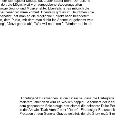
 der Mehrspieler-Modus, dazu aber später mehr. Der übliche
 dort die Möglichkeit vier vorgegebene Steuerungsarten
wie Sound- und Musikeffekte. Ebenfalls ist es möglich die
einer neuen Wumme kommt. Ebenfalls gibt es im Hauptmenü die
benötigt, hat man so die Möglichkeit, direkt nach beendetem
men, dem Punkt, mit dem man direkt ins Abenteuer gebeamt wird.
ng", "Jetzt geht`s ab", "Wer will noch mal", "Verdammt bin ich
Hinzufügend zu erwähnen ist die Tatsache, dass die Härtegrade s
meistern, aber dann wird es wirklich happig. Besonders der vie
dem gespannten Spielerauge erst einmal die bekannte Duke-Pers
in der Art wie "Dark Arena" oder "Doom". Ein riesiger Bonuspunk
Protagonist von General Graves geleitet, der die Story erzählt