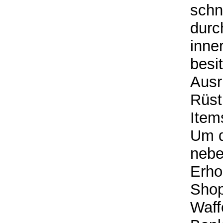
schn
durc
inne
besi
Ausr
Rüst
Item
Um d
nebe
Erho
Shop
Waff