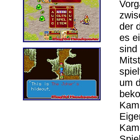
Vorg
zwis
der 
es e
sind
Mits
spie
um d
beko
Kamp
Eige
Kamp
Spie