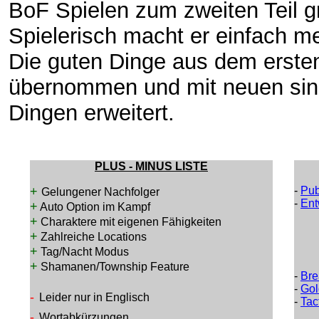
BoF Spielen zum zweiten Teil gr
Spielerisch macht er einfach m
Die guten Dinge aus dem ersten
übernommen und mit neuen sin
Dingen erweitert.
PLUS - MINUS LISTE
+
-
Pub
Gelungener Nachfolger
-
Ent
+
Auto Option im Kampf
+
Charaktere mit eigenen Fähigkeiten
+
Zahlreiche Locations
+
Tag/Nacht Modus
+
Shamanen/Township Feature
-
Bre
-
Gol
-
Leider nur in Englisch
-
Tac
-
Wortabkürzungen