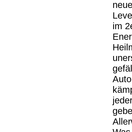
neue
Leve
im 2
Ener
Heil
uner
gefä
Auto
kämp
jede
gebe
Alle