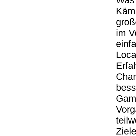
Was 
Kämp
groß
im V
einf
Loca
Erfa
Char
bess
Game
Vorg
teil
Ziel