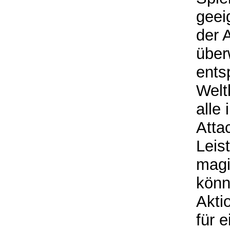
geei
der 
über
ents
Welt
alle
Atta
Leis
magi
könn
Akti
für 