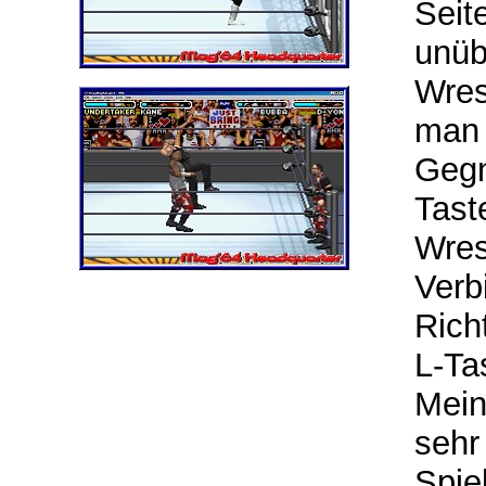
Seit
unüb
Wres
man 
Gegn
Tast
Wres
Verb
Rich
L-Ta
Mein
sehr
Spie