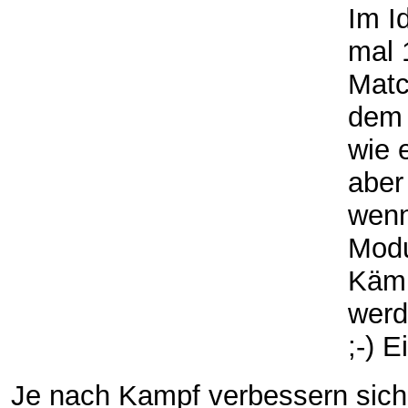
Im I
mal 
Matc
dem 
wie 
aber
wenn
Modu
Kämp
werd
;-) E
Je nach Kampf verbessern sich