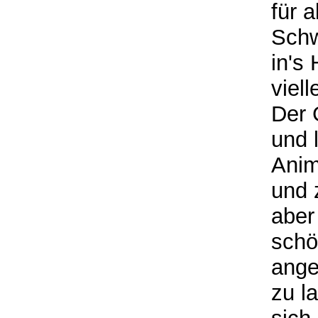
für 
Schw
in's
viell
Der 
und 
Anim
und 
aber
schö
ange
zu l