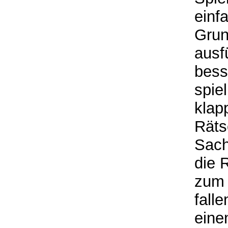
einf
Grun
ausf
bess
spie
klap
Räts
Sach
die 
zum 
fall
eine