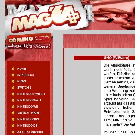
UNO (WiiWare)
Die Atmosphäre ist
HOME
werfen sich "scharf
werfen. Plötzlich s
IMPRESSUM
dabei krachend zu
NEWS
werden nervös, kle
weitere Spielrund
SWITCH 2
eine Wendung verle
NINTENDO SWITCH
unter lautstarkem 
Spiel ist vorbei, 
NINTENDO Wii U
erzeugt nur das al
NINTENDO Wii
stets einen hohen 
Entwicklerstudio G
VIRTUAL WARE
führen. Das Angeb
NINTENDO 3DS
samt Mii- und Wii
man mehr? Die Antw
NINTENDO DS
/
Im Menü des Spie
GBA
GAMECUBE