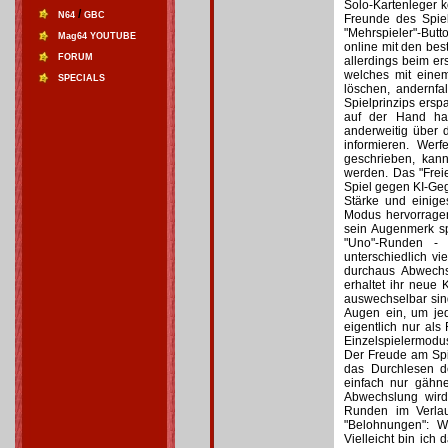
Solo-Kartenleger 
/
N64
GBC
Freunde des Spiel
"Mehrspieler"-But
Mag64 YOUTUBE
online mit den bes
FORUM
allerdings beim ers
welches mit eine
SPECIALS
löschen, andernfal
Spielprinzips ersp
auf der Hand hat
anderweitig über d
informieren. Werf
geschrieben, kan
werden. Das "Freie
Spiel gegen KI-Geg
Stärke und einige
Modus hervorragend
sein Augenmerk sp
"Uno"-Runden - 
unterschiedlich v
durchaus Abwechs
erhaltet ihr neue 
auswechselbar sind
Augen ein, um je
eigentlich nur als
Einzelspielermodus
Der Freude am Spi
das Durchlesen d
einfach nur gähn
Abwechslung wird
Runden im Verlau
"Belohnungen": W
Vielleicht bin ich