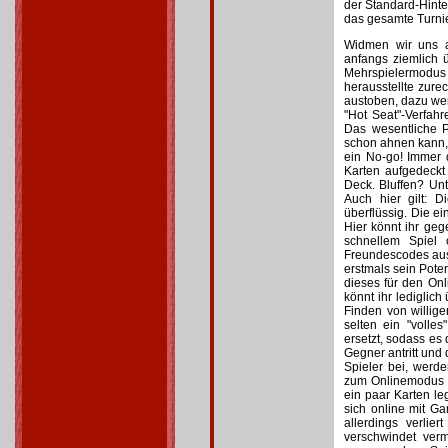
der Standard-Hinter
das gesamte Turnie
Widmen wir uns a
anfangs ziemlich 
Mehrspielermodus vo
herausstellte zurec
austoben, dazu we
"Hot Seat"-Verfahr
Das wesentliche P
schon ahnen kann, 
ein No-go! Immer 
Karten aufgedeckt 
Deck. Bluffen? Un
Auch hier gilt: 
überflüssig. Die e
Hier könnt ihr geg
schnellem Spiel
Freundescodes ausg
erstmals sein Pote
dieses für den Onl
könnt ihr lediglic
Finden von willige
selten ein "volle
ersetzt, sodass es
Gegner antritt und 
Spieler bei, werde
zum Onlinemodus lä
ein paar Karten l
sich online mit Gam
allerdings verlie
verschwindet verm