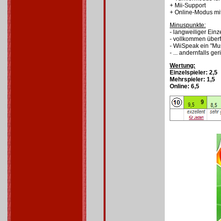
+ Mii-Support
+ Online-Modus mi
Minuspunkte:
- langweiliger Einz
- vollkommen überfl
- WiiSpeak ein "Mus
- ... andernfalls g
Wertung:
Einzelspieler: 2,5
Mehrspieler: 1,5
Online: 6,5