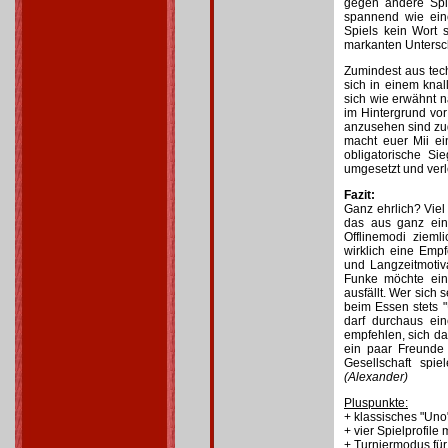
gegen andere Spie
spannend wie ein
Spiels kein Wort 
markanten Untersc
Zumindest aus tech
sich in einem knal
sich wie erwähnt 
im Hintergrund vor
anzusehen sind zud
macht euer Mii ei
obligatorische Si
umgesetzt und verl
Fazit:
Ganz ehrlich? Viel
das aus ganz ein
Offlinemodi zieml
wirklich eine Emp
und Langzeitmotiv
Funke möchte einf
ausfällt. Wer sich 
beim Essen stets "
darf durchaus ein
empfehlen, sich da
ein paar Freunde 
Gesellschaft spi
(Alexander)
Pluspunkte:
+ klassisches "Uno
+ vier Spielprofile
+ Turniermodus für